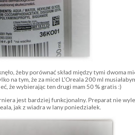
tknęło, żeby porównać skład między tymi dwoma mic
tylko na tym, że za micel L’Oreala 200 ml musiałaby
eć, że wybierając ten drugi mam 50 % gratis :)
era jest bardziej funkcjonalny. Preparat nie wyle
eala, jak z wiadra w lany poniedziałek.