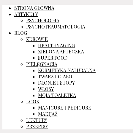
STRONA GŁÓWNA
ARTYKUŁY
PSYCHOLOGIA
PSYCHOTRAUMATOLOGIA
BLOG
ZDROWIE
HEALTHY AGING
ZIELONA APTECZKA
SUPER FOOD
PIELĘGNACJA
KOSMETYKA NATURALNA
TWARZ I CIAŁO
DŁONIE I STOPY
WŁOSY
MOJA TOALETKA
LOOK
MANICURE I PEDICURE
MAKIJAŻ
LEKTURY
PRZEPISY