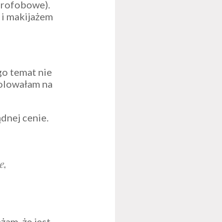
drofobowe).
 i makijażem
ego temat nie
polowałam na
dnej cenie.
e,
żam, że jest