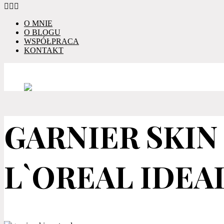
O MNIE
O BLOGU
WSPÓŁPRACA
KONTAKT
GARNIER SKIN 
L`OREAL IDEA