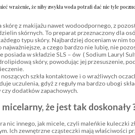
eć wrażenie, że niby zwykła woda potrafi dać nie tyle poczuc
a skórę z makijażu nawet wodoodpornego, z pozos
zielin skórnych. To preparat przeznaczony dla os
 każdego typu skóry. Najbardziej doceniam w nim to,
o najważniejsze, a czego bardzo nie lubię, nie poz
e posiada w składzie SLS – ów ( Sodium Lauryl Sulf
drolipidową skóry, powodując jej przesuszenie, po
ieczenie.
b noszących szkła kontaktowe i o wrażliwych oczac
uje uczulenia, gdyż z reguły ma bardzo ubogi skła
w czy dodatków zapachowych.
micelarny, że jest tak doskonały 
a nic innego, jak micele, czyli maleńkie kuleczki z
m. Ich zewnętrzne cząsteczki mają właściwości pr