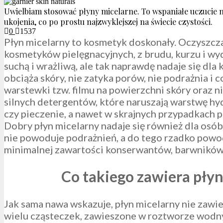
Uwielbiam stosować płyny micelarne. To wspaniałe uczucie mi
ukojenia, co po prostu najzwyklejszej na świecie czystości.
0
1537
Płyn micelarny to kosmetyk doskonały. Oczyszcz
kosmetyków pielęgnacyjnych, z brudu, kurzu i wyd
suchą i wrażliwą, ale tak naprawdę nadaje się dla
obciąża skóry, nie zatyka porów, nie podrażnia i c
warstewki tzw. filmu na powierzchni skóry oraz ni
silnych detergentów, które naruszają warstwę hy
czy pieczenie, a nawet w skrajnych przypadkach p
Dobry płyn micelarny nadaje się również dla osó
nie powoduje podrażnień, a do tego rzadko powod
minimalnej zawartości konserwantów, barwnikó
Co takiego zawiera płyn 
Jak sama nawa wskazuje, płyn micelarny nie zawier
wielu cząsteczek, zawieszone w roztworze wodny