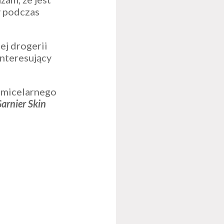
y podczas
ej drogerii
interesujący
 micelarnego
arnier Skin