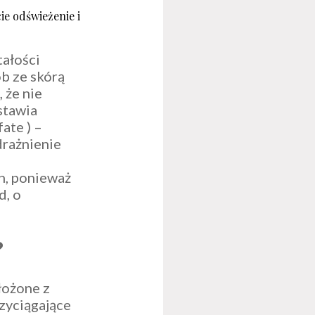
ie odświeżenie i
tałości
ób ze skórą
 że nie
ostawia
ate ) –
drażnienie
h, ponieważ
d, o
?
łożone z
zyciągające