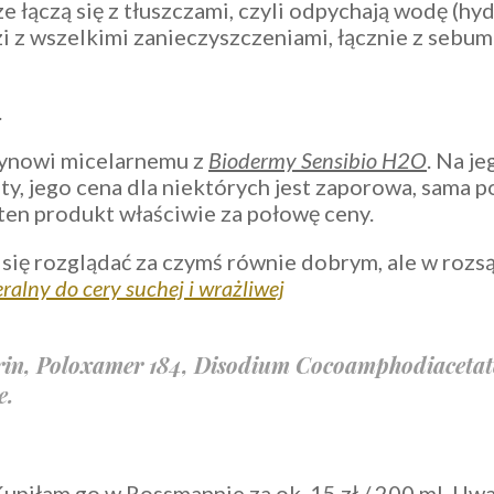
 łączą się z tłuszczami, czyli odpychają wodę (hy
zi z wszelkimi zanieczyszczeniami, łącznie z sebum
.
łynowi micelarnemu z
Biodermy Sensibio H2O
. Na j
ety, jego cena dla niektórych jest zaporowa, sama 
ten produkt właściwie za połowę ceny.
się rozglądać za czymś równie dobrym, ale w rozsą
ralny do cery suchej i wrażliwej
erin, Poloxamer 184, Disodium Cocoamphodiacetat
e.
Kupiłam go w Rossmannie za ok. 15 zł / 200 ml. Uwa