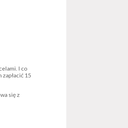
elami. I co
m zapłacić 15
wa się z