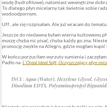
wodę (hydrofilowe), natomiast wewnętrzne dobrze
To dlatego płyn micelarny tak świetnie sobie rad
wodoodpornym.
Uff , ale się rozpisałam. Ale już wracam do tematu
Jeszcze do niedawna byłam wierna kultowemu p
muszę chyba nic pisać, chyba każdy go zna. Niest
promocję zwykle na Allegro, gdzie mogłam kupić 
W końcu porzuciłam wyrzuty sumienia i zaczęłam 
Padło na
L`Oreal Ideal Soft, Oczyszczający płyn mice
INCI
:
Aqua (Water),
Hexylene Glycol
, Glyc
Disodium EDTA, Polyaminopropyl Biguanid
Niestety nie posiadam już nawet butelki po nim. 