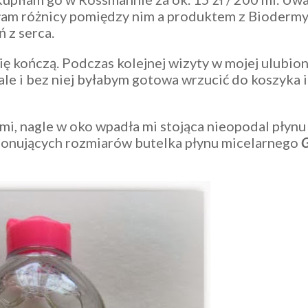
yłam różnicy pomiędzy nim a produktem z Bioderm
 z serca.
się kończą. Podczas kolejnej wizyty w mojej ulubion
ale i bez niej byłabym gotowa wrzucić do koszyka 
, nagle w oko wpadła mi stojąca nieopodal płynu
imponujących rozmiarów butelka płynu micelarnego
G