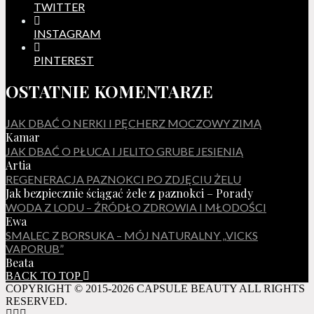
TWITTER
INSTAGRAM
PINTEREST
OSTATNIE KOMENTARZE
JAK DBAĆ O NERKI I PĘCHERZ MOCZOWY ZIMĄ
Kamar
JAK DBAĆ O PŁUCA I JELITO GRUBE JESIENIĄ
Artia
REGENERACJA PAZNOKCI PO ZDJĘCIU ŻELU
Jak bezpiecznie ściągać żele z paznokci – Porady
WODA Z LODU – ŹRÓDŁO ZDROWIA I MŁODOŚCI
Ewa
SMALEC Z BORSUKA – MÓJ NATURALNY „VICKS
VAPORUB”
Beata
BACK TO TOP
COPYRIGHT © 2015-2026 CAPSULE BEAUTY ALL RIGHTS
RESERVED.