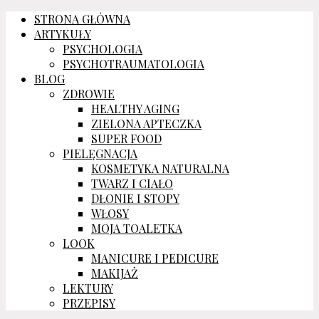
STRONA GŁÓWNA
ARTYKUŁY
PSYCHOLOGIA
PSYCHOTRAUMATOLOGIA
BLOG
ZDROWIE
HEALTHY AGING
ZIELONA APTECZKA
SUPER FOOD
PIELĘGNACJA
KOSMETYKA NATURALNA
TWARZ I CIAŁO
DŁONIE I STOPY
WŁOSY
MOJA TOALETKA
LOOK
MANICURE I PEDICURE
MAKIJAŻ
LEKTURY
PRZEPISY