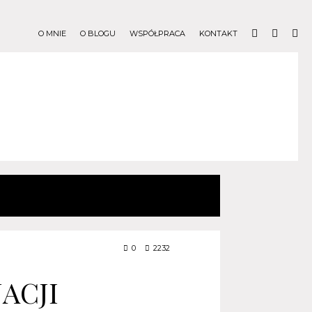
O MNIE
O BLOGU
WSPÓŁPRACA
KONTAKT
0
2232
ACJI