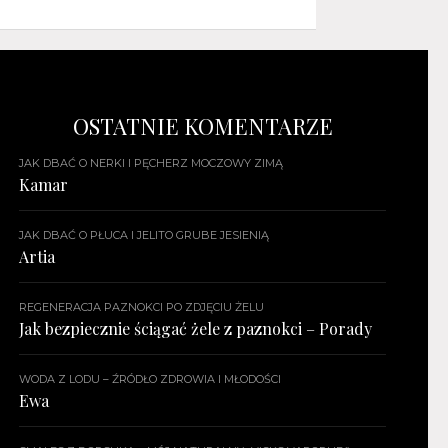
OSTATNIE KOMENTARZE
JAK DBAĆ O NERKI I PĘCHERZ MOCZOWY ZIMĄ
Kamar
JAK DBAĆ O PŁUCA I JELITO GRUBE JESIENIĄ
Artia
REGENERACJA PAZNOKCI PO ZDJĘCIU ŻELU
Jak bezpiecznie ściągać żele z paznokci – Porady
WODA Z LODU – ŹRÓDŁO ZDROWIA I MŁODOŚCI
Ewa