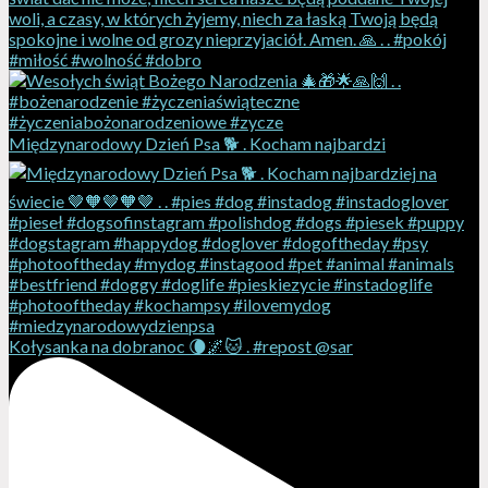
Międzynarodowy Dzień Psa 🐕 . Kocham najbardzi
Kołysanka na dobranoc 🌘🌌🐱 . #repost @sar