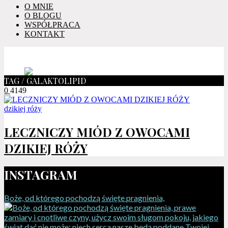
O MNIE
O BLOGU
WSPÓŁPRACA
KONTAKT
TAG / GALAKTOLIPID
0
4149
LECZNICZY MIÓD Z OWOCAMI
DZIKIEJ RÓŻY
INSTAGRAM
Boże, od którego pochodzą święte pragnienia,