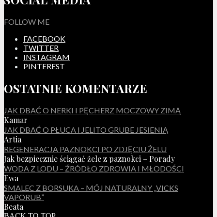
FOLLOW ME
FACEBOOK
TWITTER
INSTAGRAM
PINTEREST
OSTATNIE KOMENTARZE
JAK DBAĆ O NERKI I PĘCHERZ MOCZOWY ZIMĄ
Kamar
JAK DBAĆ O PŁUCA I JELITO GRUBE JESIENIĄ
Artia
REGENERACJA PAZNOKCI PO ZDJĘCIU ŻELU
Jak bezpiecznie ściągać żele z paznokci – Porady
WODA Z LODU – ŹRÓDŁO ZDROWIA I MŁODOŚCI
Ewa
SMALEC Z BORSUKA – MÓJ NATURALNY „VICKS
VAPORUB”
Beata
BACK TO TOP