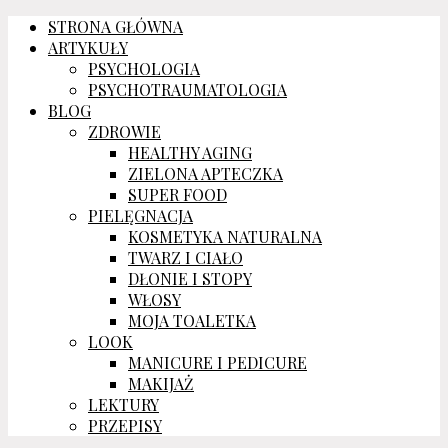
STRONA GŁÓWNA
ARTYKUŁY
PSYCHOLOGIA
PSYCHOTRAUMATOLOGIA
BLOG
ZDROWIE
HEALTHY AGING
ZIELONA APTECZKA
SUPER FOOD
PIELĘGNACJA
KOSMETYKA NATURALNA
TWARZ I CIAŁO
DŁONIE I STOPY
WŁOSY
MOJA TOALETKA
LOOK
MANICURE I PEDICURE
MAKIJAŻ
LEKTURY
PRZEPISY