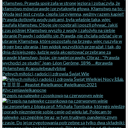
Pełnych miłości, radości i zdrowia Świąt Wie
Przepis na nalewkę czosnkową na czerwonym winie