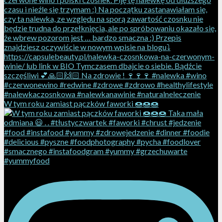
W tym roku zamiast pączków faworki 🍩🍩🍩