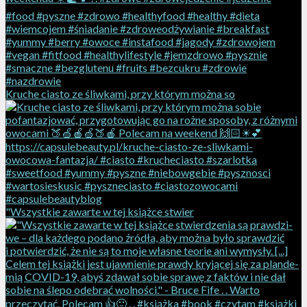
Kruche ciasto ze śliwkami, przy którym można so
"Wszyst­kie za­war­te w tej książ­ce stwier