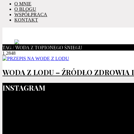
O MNIE
O BLOGU
WSPÓŁPRACA
KONTAKT
TAG / WODA Z TOPIONEGO ŚNIEGU
1
2848
WODA Z LODU – ŹRÓDŁO ZDROWIA 
INSTAGRAM