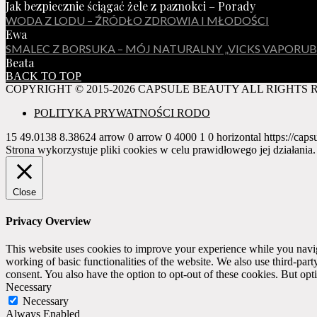
Jak bezpiecznie ściągać żele z paznokci – Porady
WODA Z LODU – ŹRÓDŁO ZDROWIA I MŁODOŚCI
Ewa
SMALEC Z BORSUKA – MÓJ NATURALNY „VICKS VAPORUB
Beata
BACK TO TOP
COPYRIGHT © 2015-2026 CAPSULE BEAUTY ALL RIGHTS 
POLITYKA PRYWATNOŚCI RODO
15
49.0138
8.38624
arrow
0
arrow
0
4000
1
0
horizontal
https://caps
Strona wykorzystuje pliki cookies w celu prawidłowego jej działania
Close
Privacy Overview
This website uses cookies to improve your experience while you navigat
working of basic functionalities of the website. We also use third-pa
consent. You also have the option to opt-out of these cookies. But op
Necessary
Necessary
Always Enabled