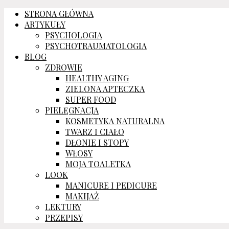
STRONA GŁÓWNA
ARTYKUŁY
PSYCHOLOGIA
PSYCHOTRAUMATOLOGIA
BLOG
ZDROWIE
HEALTHY AGING
ZIELONA APTECZKA
SUPER FOOD
PIELĘGNACJA
KOSMETYKA NATURALNA
TWARZ I CIAŁO
DŁONIE I STOPY
WŁOSY
MOJA TOALETKA
LOOK
MANICURE I PEDICURE
MAKIJAŻ
LEKTURY
PRZEPISY