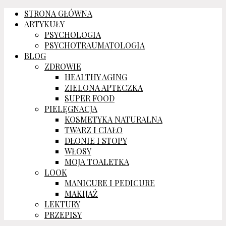
STRONA GŁÓWNA
ARTYKUŁY
PSYCHOLOGIA
PSYCHOTRAUMATOLOGIA
BLOG
ZDROWIE
HEALTHY AGING
ZIELONA APTECZKA
SUPER FOOD
PIELĘGNACJA
KOSMETYKA NATURALNA
TWARZ I CIAŁO
DŁONIE I STOPY
WŁOSY
MOJA TOALETKA
LOOK
MANICURE I PEDICURE
MAKIJAŻ
LEKTURY
PRZEPISY