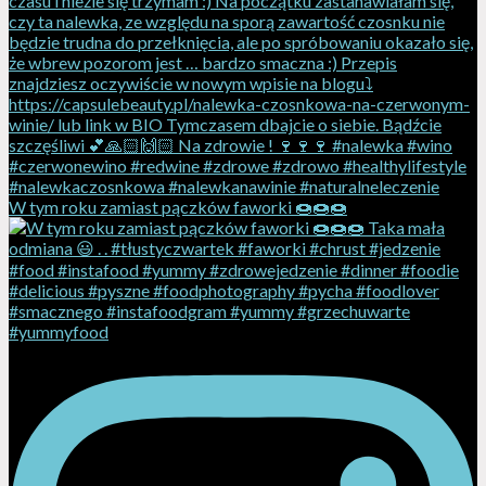
W tym roku zamiast pączków faworki 🍩🍩🍩