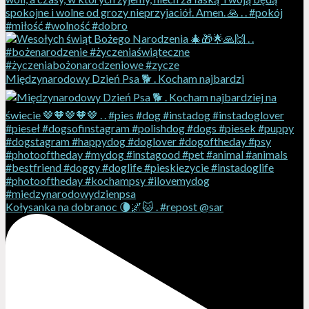
Międzynarodowy Dzień Psa 🐕 . Kocham najbardzi
Kołysanka na dobranoc 🌘🌌🐱 . #repost @sar