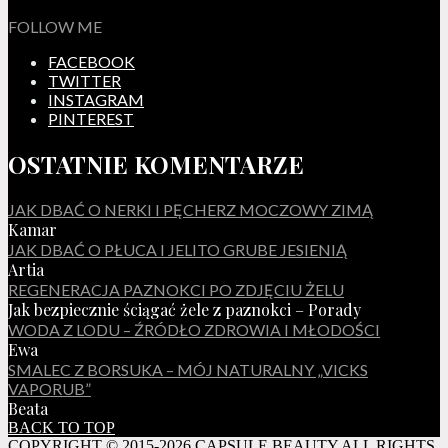
FOLLOW ME
FACEBOOK
TWITTER
INSTAGRAM
PINTEREST
OSTATNIE KOMENTARZE
JAK DBAĆ O NERKI I PĘCHERZ MOCZOWY ZIMĄ
Kamar
JAK DBAĆ O PŁUCA I JELITO GRUBE JESIENIĄ
Artia
REGENERACJA PAZNOKCI PO ZDJĘCIU ŻELU
Jak bezpiecznie ściągać żele z paznokci – Porady
WODA Z LODU – ŹRÓDŁO ZDROWIA I MŁODOŚCI
Ewa
SMALEC Z BORSUKA – MÓJ NATURALNY „VICKS
VAPORUB”
Beata
BACK TO TOP
COPYRIGHT © 2015-2026 CAPSULE BEAUTY ALL RIGHTS