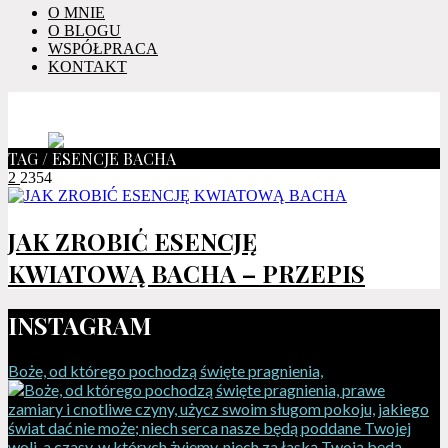
O MNIE
O BLOGU
WSPÓŁPRACA
KONTAKT
TAG / ESENCJE BACHA
2
2354
JAK ZROBIĆ ESENCJĘ
KWIATOWĄ BACHA – PRZEPIS
INSTAGRAM
Boże, od którego pochodzą święte pragnienia,