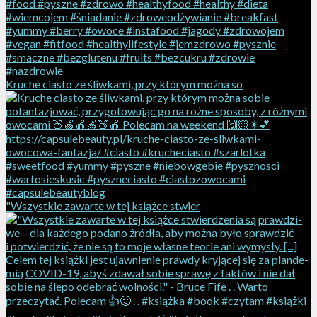
Kruche ciasto ze śliwkami, przy którym można so
"Wszyst­kie za­war­te w tej książ­ce stwier