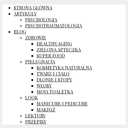
STRONA GŁÓWNA
ARTYKUŁY
PSYCHOLOGIA
PSYCHOTRAUMATOLOGIA
BLOG
ZDROWIE
HEALTHY AGING
ZIELONA APTECZKA
SUPER FOOD
PIELĘGNACJA
KOSMETYKA NATURALNA
TWARZ I CIAŁO
DŁONIE I STOPY
WŁOSY
MOJA TOALETKA
LOOK
MANICURE I PEDICURE
MAKIJAŻ
LEKTURY
PRZEPISY