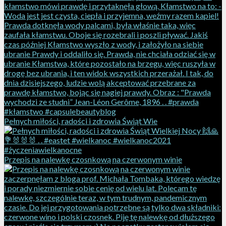
Pełnych miłości, radości i zdrowia Świąt Wie
Przepis na nalewkę czosnkową na czerwonym winie