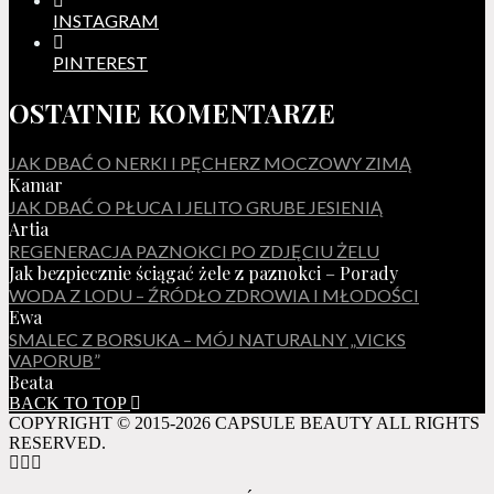
INSTAGRAM
PINTEREST
OSTATNIE KOMENTARZE
JAK DBAĆ O NERKI I PĘCHERZ MOCZOWY ZIMĄ
Kamar
JAK DBAĆ O PŁUCA I JELITO GRUBE JESIENIĄ
Artia
REGENERACJA PAZNOKCI PO ZDJĘCIU ŻELU
Jak bezpiecznie ściągać żele z paznokci – Porady
WODA Z LODU – ŹRÓDŁO ZDROWIA I MŁODOŚCI
Ewa
SMALEC Z BORSUKA – MÓJ NATURALNY „VICKS
VAPORUB”
Beata
BACK TO TOP
COPYRIGHT © 2015-2026 CAPSULE BEAUTY ALL RIGHTS
RESERVED.