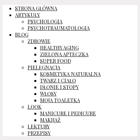
STRONA GŁÓWNA
ARTYKUŁY
PSYCHOLOGIA
PSYCHOTRAUMATOLOGIA
BLOG
ZDROWIE
HEALTHY AGING
ZIELONA APTECZKA
SUPER FOOD
PIELĘGNACJA
KOSMETYKA NATURALNA
TWARZ I CIAŁO
DŁONIE I STOPY
WŁOSY
MOJA TOALETKA
LOOK
MANICURE I PEDICURE
MAKIJAŻ
LEKTURY
PRZEPISY