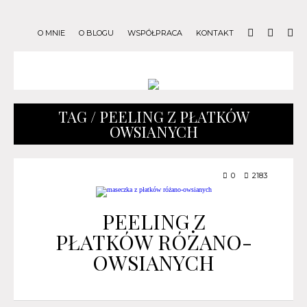
O MNIE
O BLOGU
WSPÓŁPRACA
KONTAKT
TAG / PEELING Z PŁATKÓW
OWSIANYCH
0
2183
PEELING Z
PŁATKÓW RÓŻANO-
OWSIANYCH