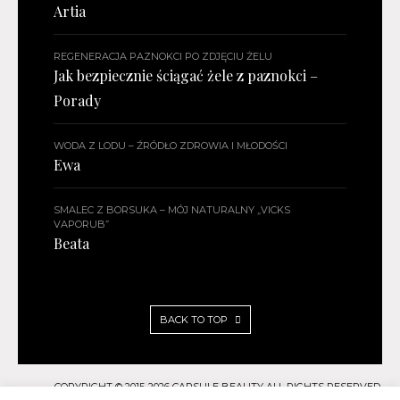
Artia
REGENERACJA PAZNOKCI PO ZDJĘCIU ŻELU
Jak bezpiecznie ściągać żele z paznokci –
Porady
WODA Z LODU – ŹRÓDŁO ZDROWIA I MŁODOŚCI
Ewa
SMALEC Z BORSUKA – MÓJ NATURALNY „VICKS
VAPORUB”
Beata
BACK TO TOP
COPYRIGHT © 2015-2026 CAPSULE BEAUTY ALL RIGHTS RESERVED.