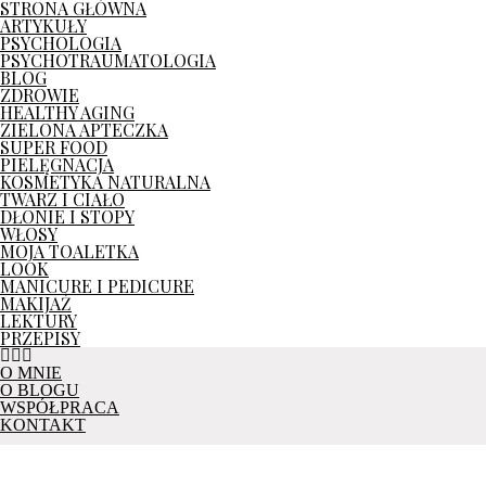
STRONA GŁÓWNA
ARTYKUŁY
PSYCHOLOGIA
PSYCHOTRAUMATOLOGIA
BLOG
ZDROWIE
HEALTHY AGING
ZIELONA APTECZKA
SUPER FOOD
PIELĘGNACJA
KOSMETYKA NATURALNA
TWARZ I CIAŁO
DŁONIE I STOPY
WŁOSY
MOJA TOALETKA
LOOK
MANICURE I PEDICURE
MAKIJAŻ
LEKTURY
PRZEPISY
O MNIE
O BLOGU
WSPÓŁPRACA
KONTAKT