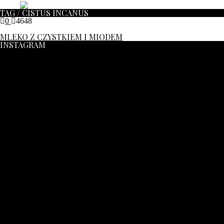
TAG / CISTUS INCANUS
0
4648
MLEKO Z CZYSTKIEM I MIODEM
INSTAGRAM