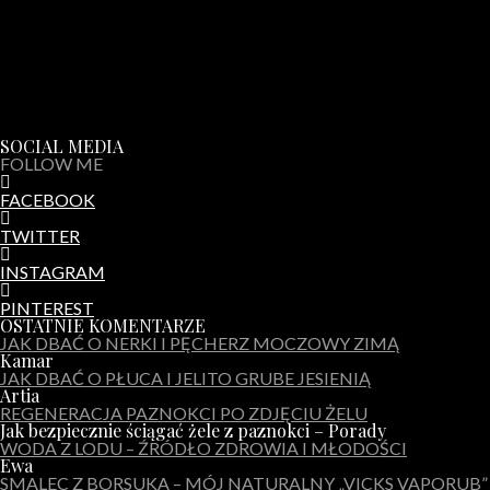
SOCIAL MEDIA
FOLLOW ME
FACEBOOK
TWITTER
INSTAGRAM
PINTEREST
OSTATNIE KOMENTARZE
JAK DBAĆ O NERKI I PĘCHERZ MOCZOWY ZIMĄ
Kamar
JAK DBAĆ O PŁUCA I JELITO GRUBE JESIENIĄ
Artia
REGENERACJA PAZNOKCI PO ZDJĘCIU ŻELU
Jak bezpiecznie ściągać żele z paznokci – Porady
WODA Z LODU – ŹRÓDŁO ZDROWIA I MŁODOŚCI
Ewa
SMALEC Z BORSUKA – MÓJ NATURALNY „VICKS VAPORUB”