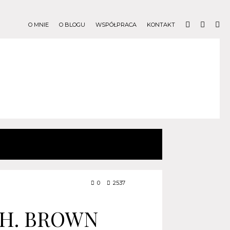
O MNIE
O BLOGU
WSPÓŁPRACA
KONTAKT
0
2537
 H. BROWN