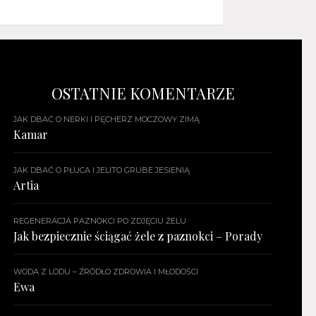
OSTATNIE KOMENTARZE
JAK DBAĆ O NERKI I PĘCHERZ MOCZOWY ZIMĄ
Kamar
JAK DBAĆ O PŁUCA I JELITO GRUBE JESIENIĄ
Artia
REGENERACJA PAZNOKCI PO ZDJĘCIU ŻELU
Jak bezpiecznie ściągać żele z paznokci – Porady
WODA Z LODU – ŹRÓDŁO ZDROWIA I MŁODOŚCI
Ewa