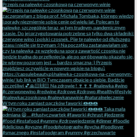
Przepis na nalewkę czosnkową na czerwonym winie
W tym roku zamiast pączków faworki 🍩🍩🍩