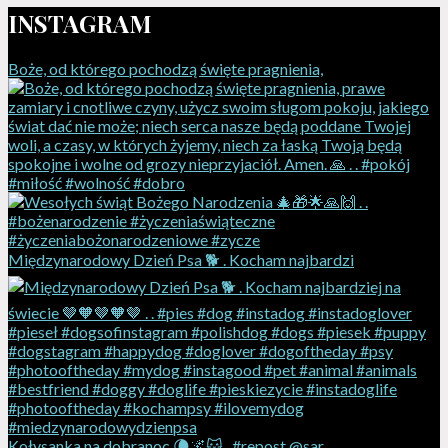
INSTAGRAM
Boże, od którego pochodzą święte pragnienia,
Międzynarodowy Dzień Psa 🐕 . Kocham najbardzi
Kołysanka na dobranoc 🌘🌌🐱 . #repost @sar