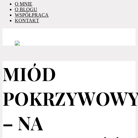
O MNIE
O BLOGU
WSPÓŁPRACA
KONTAKT
MIÓD
POKRZYWOW
– NA