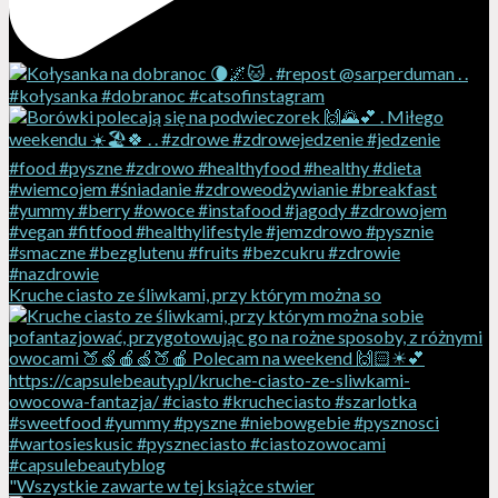
Kruche ciasto ze śliwkami, przy którym można so
"Wszyst­kie za­war­te w tej książ­ce stwier