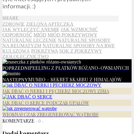
informacji. :)
SHARE
ZDROWIE
ZIELONA APTECZKA
JAK WYLECZYĆ ANEMIĘ
JAK WZMOCNIĆ
ODPORNOŚĆ
MIÓD
MIÓD POKRZYWOWY
NATURALNE LECZENIE
NATURALNE SPOSOBY
NA REUMATYZM
NATURALNE SPOSOBY NA RWĘ
KULSZOWĄ
POKRZYWA
SOK Z POKRZYWY
ZIOŁOLECZNICTWO
PEELING Z PŁATKÓW RÓŻANO-OWSIANYCH
POPRZEDNI
MUMIO – SEKRET SKARBU Z HIMALAJÓW
NASTEPNY
JAK DBAĆ O NERKI I PĘCHERZ MOCZOWY ZIMĄ
JAK DBAĆ O SERCE PODCZAS UPAŁÓW
WIOSNA! CZAS ZREGENEROWAĆ WĄTROBĘ
KOMENTARZE
- 0 -
Dodaj komentarz