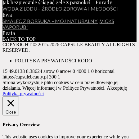
Jak bezpiecznie ściągać żele z paznokci – Porady
WODA Z LODU – ŹRÓDŁO ZDROWIA I MŁODOŚCI
Ewa
SMALEC Z BORSUKA – MÓJ NATURALNY „VICKS
VAPORUB”
Beata
BACK TO TOP
COPYRIGHT © 2015-2026 CAPSULE BEAUTY ALL RIGHTS
RESERVED.
POLITYKA PRYWATNOŚCI RODO
15
49.0138
8.38624
arrow
0
arrow
0
4000
1
0
horizontal
https://capsulebeauty.pl
300
1
Strona wykorzystuje pliki cookies w celu prawidłowego jej
działania. Więcej informacji w Polityce Prywatności.
Akceptuję
Polityka prywatności
Close
Privacy Overview
This website uses cookies to improve your experience while you