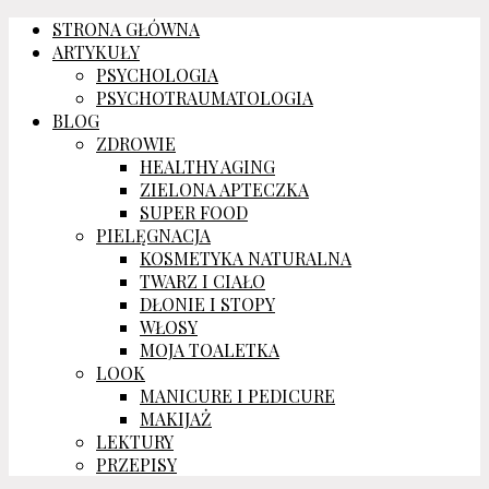
STRONA GŁÓWNA
ARTYKUŁY
PSYCHOLOGIA
PSYCHOTRAUMATOLOGIA
BLOG
ZDROWIE
HEALTHY AGING
ZIELONA APTECZKA
SUPER FOOD
PIELĘGNACJA
KOSMETYKA NATURALNA
TWARZ I CIAŁO
DŁONIE I STOPY
WŁOSY
MOJA TOALETKA
LOOK
MANICURE I PEDICURE
MAKIJAŻ
LEKTURY
PRZEPISY