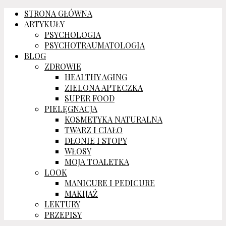
STRONA GŁÓWNA
ARTYKUŁY
PSYCHOLOGIA
PSYCHOTRAUMATOLOGIA
BLOG
ZDROWIE
HEALTHY AGING
ZIELONA APTECZKA
SUPER FOOD
PIELĘGNACJA
KOSMETYKA NATURALNA
TWARZ I CIAŁO
DŁONIE I STOPY
WŁOSY
MOJA TOALETKA
LOOK
MANICURE I PEDICURE
MAKIJAŻ
LEKTURY
PRZEPISY