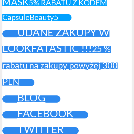
MASK
5% RABATU Z KODEM
CapsuleBeauty5
UDANE ZAKUPY W
LOOKFATASTIC !!!
25 %
rabatu na zakupy powyżej 300
PLN
BLOG
FACEBOOK
TWITTER